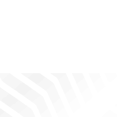
על מנת שנוכל
לשפר את
הפונקציונליות
והמבנה של
האתר,
בהתבסס על
אופן השימוש
באתר.
חוויה
על מנת
שהאתר שלנו
יפעל בצורה
הטובה ביותר
האפשרית
במהלך ביקורך.
אם תסרב לקבל
קובצי Cookie
אלה, חלק
מהפונקציונליות
תיעלם