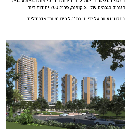
התכנית מציעה הריסת 113 יחידות דיור קיימות ובניית 5 בנייני
מגורים בגבהים של 21 קומות, סה"כ 700 יחידות דיור.
התכנון נעשה על ידי חברת "טל הים משרד אדריכלים".
חיוניים
בלבד
קובצי
Cookie
אלה אינם
אופציונליים.
הם נחוצים
לתפקוד
האתר.
סטטיסטיקה