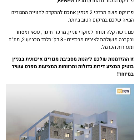
פרויקט המגורים החדש מבית RENEW,
פרויקט משה מרדכי 2 מזמין אתכם להתקדם לחוויית המגורים
הבאה שלכם במיקום הטוב ביותר,
עם גישה קלה ונוחה למוקדי עניין, מרכזי חינוך, פנאי ומסחר
ובקרבה מושלמת לצירים מרכזיים - 3 דק’ בלבד מכביש 2, מת”ם
ומנהרות הכרמל.
זו ההזדמנות שלכם ליהנות מסביבת מגורים איכותית בבניין
חיוניים
בוטיק המציע דירות גדולות ומרווחות המציעות מפרט עשיר
בלבד
במיוחד!
קובצי
Cookie
אלה אינם
אופציונליים.
הם נחוצים
לתפקוד
האתר.
סטטיסטיקה