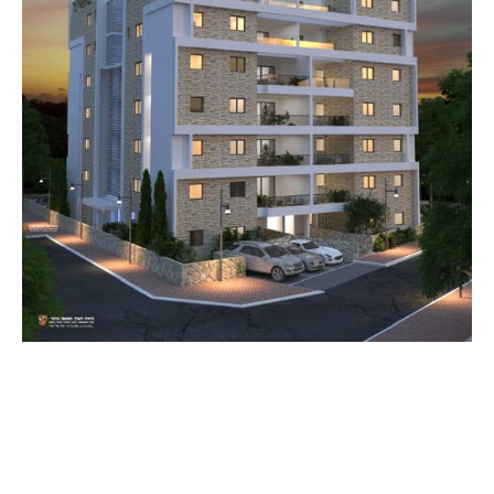
על מנת שנוכל
לשפר את
הפונקציונליות
והמבנה של
האתר,
בהתבסס על
אופן השימוש
באתר.
חוויה
על מנת
שהאתר שלנו
יפעל בצורה
הטובה ביותר
האפשרית
במהלך ביקורך.
אם תסרב לקבל
קובצי Cookie
אלה, חלק
מהפונקציונליות
תיעלם