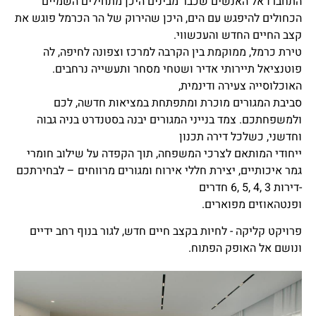
התחברו אל האנשים שכבר מבינים היכן מתחילים השמיים
הכחולים להיפגש עם הים, היכן שהירוק של הר הכרמל פוגש את
קצב החיים החדש והעכשווי.
טירת כרמל, ממוקמת בין הקרבה למרכז וצפונה לחיפה, לה
פוטנציאל תיירותי אדיר ושטחי מסחר ותעשייה נרחבים.
האוכלוסייה צעירה ודינמית,
סביבת המגורים מוכרת ומתפתחת במציאות חדשה, לכם
ולמשפחתכם. צמד בנייני המגורים יבנה בסטנדרט בניה גבוה
וחדשני, כשלכל דירה תכנון
חיוניים
ייחודי המותאם לצרכי המשפחה, תוך הקפדה על שילוב חומרי
בלבד
גמר איכותיים, יצירת חללי אירוח ומגורים מרווחים – לבחירתכם
קובצי
-דירות 3 ,4 ,5 ,6 חדרים
Cookie
ופנטהאוזים מפוארים.
אלה אינם
אופציונליים.
פרויקט קליקה - לחיות בקצב חיים חדש, לגור בנוף רחב ידיים
הם נחוצים
לתפקוד
ונושם אל האופק הפתוח.
האתר.
סטטיסטיקה