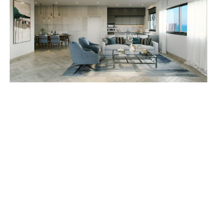
על מנת שנוכל
לשפר את
הפונקציונליות
והמבנה של
האתר,
בהתבסס על
אופן השימוש
באתר.
חוויה
על מנת
שהאתר שלנו
יפעל בצורה
הטובה ביותר
האפשרית
במהלך ביקורך.
אם תסרב לקבל
קובצי Cookie
אלה, חלק
מהפונקציונליות
תיעלם